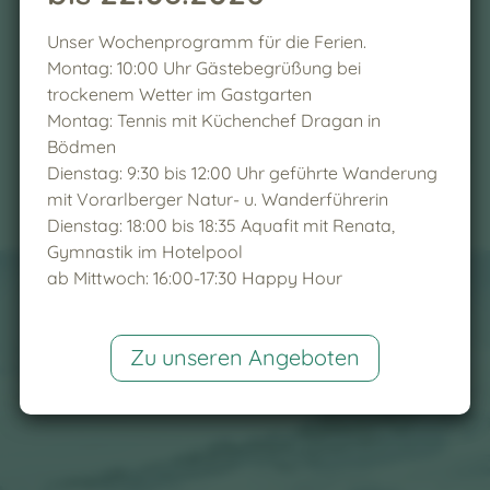
Informationen zur Verarbeitung Ihrer Daten
Unser Wochenprogramm für die Ferien.
innerhalb unserer Website finden Sie in
Straße
Montag: 10:00 Uhr Gästebegrüßung bei
unseren
Datenschutzhinweisen
.
trockenem Wetter im Gastgarten
Montag: Tennis mit Küchenchef Dragan in
Bödmen
Senden
Postleitzahl
Dienstag: 9:30 bis 12:00 Uhr geführte Wanderung
mit Vorarlberger Natur- u. Wanderführerin
Dienstag: 18:00 bis 18:35 Aquafit mit Renata,
Gymnastik im Hotelpool
Ort
ab Mittwoch: 16:00-17:30 Happy Hour
Zu unseren Angeboten